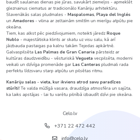
baudīt saulainas dienas pie jūras, savukārt ziemeļos - apmeklēt
gleznainus ciematus ar tradicionālo Kanāriju arhitektūru.
Slavenākās salas pludmales -
Maspalomas
,
Playa del Inglés
un
Amadores
- vilina ar zeltainām smiltīm un mierīgu atpūtu pie
okeāna.
Tiem, kas alkst pēc piedzīvojumiem, noteikti jāredz
Roque
Nublo
- majestātiska klints ar skatu uz visu salu, kā arī
jāizbauda pastaigas pa kalnu takām Tejedas apkārtnē.
Galvaspilsēta
Las Palmas de Gran Canaria
pārsteidz ar
kultūras daudzveidību - vēsturiskā
Vegueta
vecpilsēta, moderni
veikali un dzīvīga promenāde gar
Las Canteras
pludmali rada
perfektu līdzsvaru starp atpūtu un pilsētas ritmu.
Kanāriju salas - vieta, kur ikviens atrod savu paradīzes
stūrīti!
Te valda mūžīgā vasara, draudzīga atmosfēra un sajūta,
ka laiks apstājas - lai tu varētu pilnībā izbaudīt dzīvi pie okeāna.
Celo.lv
+371 22 472 442
info@celo.lv