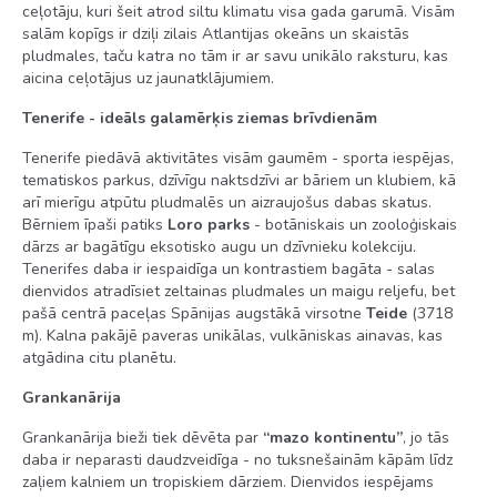
ceļotāju, kuri šeit atrod siltu klimatu visa gada garumā. Visām
salām kopīgs ir dziļi zilais Atlantijas okeāns un skaistās
pludmales, taču katra no tām ir ar savu unikālo raksturu, kas
aicina ceļotājus uz jaunatklājumiem.
Tenerife - ideāls galamērķis ziemas brīvdienām
Tenerife piedāvā aktivitātes visām gaumēm - sporta iespējas,
tematiskos parkus, dzīvīgu naktsdzīvi ar bāriem un klubiem, kā
arī mierīgu atpūtu pludmalēs un aizraujošus dabas skatus.
Bērniem īpaši patiks
Loro parks
- botāniskais un zooloģiskais
dārzs ar bagātīgu eksotisko augu un dzīvnieku kolekciju.
Tenerifes daba ir iespaidīga un kontrastiem bagāta - salas
dienvidos atradīsiet zeltainas pludmales un maigu reljefu, bet
pašā centrā paceļas Spānijas augstākā virsotne
Teide
(3718
m). Kalna pakājē paveras unikālas, vulkāniskas ainavas, kas
atgādina citu planētu.
Grankanārija
Grankanārija bieži tiek dēvēta par
“mazo kontinentu”
, jo tās
daba ir neparasti daudzveidīga - no tuksnešainām kāpām līdz
zaļiem kalniem un tropiskiem dārziem. Dienvidos iespējams