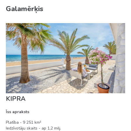
Galamērķis
KIPRA
Īss apraksts
Platība - 9 251 km²
Iedzīvotāju skaits - ap 1,2 milj.