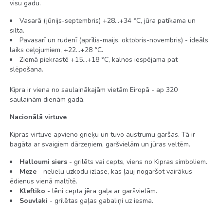
visu gadu.
Vasarā (jūnijs-septembris) +28…+34 °C, jūra patīkama un
silta.
Pavasarī un rudenī (aprīlis-maijs, oktobris-novembris) - ideāls
laiks ceļojumiem, +22…+28 °C.
Ziemā piekrastē +15…+18 °C, kalnos iespējama pat
slēpošana.
Kipra ir viena no saulainākajām vietām Eiropā - ap 320
saulainām dienām gadā.
Nacionālā virtuve
Kipras virtuve apvieno grieķu un tuvo austrumu garšas. Tā ir
bagāta ar svaigiem dārzeņiem, garšvielām un jūras veltēm.
Halloumi siers
- grilēts vai cepts, viens no Kipras simboliem.
Meze
- nelielu uzkodu izlase, kas ļauj nogaršot vairākus
ēdienus vienā maltītē.
Kleftiko
- lēni cepta jēra gaļa ar garšvielām.
Souvlaki
- grilētas gaļas gabaliņi uz iesma.