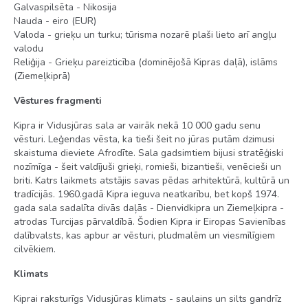
Galvaspilsēta - Nikosija
Nauda - eiro (EUR)
Valoda - grieķu un turku; tūrisma nozarē plaši lieto arī angļu
valodu
Reliģija - Grieķu pareizticība (dominējošā Kipras daļā), islāms
(Ziemeļkiprā)
Vēstures fragmenti
Kipra ir Vidusjūras sala ar vairāk nekā 10 000 gadu senu
vēsturi. Leģendas vēsta, ka tieši šeit no jūras putām dzimusi
skaistuma dieviete Afrodīte. Sala gadsimtiem bijusi stratēģiski
nozīmīga - šeit valdījuši grieķi, romieši, bizantieši, venēcieši un
briti. Katrs laikmets atstājis savas pēdas arhitektūrā, kultūrā un
tradīcijās. 1960.gadā Kipra ieguva neatkarību, bet kopš 1974.
gada sala sadalīta divās daļās - Dienvidkipra un Ziemeļkipra -
atrodas Turcijas pārvaldībā. Šodien Kipra ir Eiropas Savienības
dalībvalsts, kas apbur ar vēsturi, pludmalēm un viesmīlīgiem
cilvēkiem.
Klimats
Kiprai raksturīgs Vidusjūras klimats - saulains un silts gandrīz