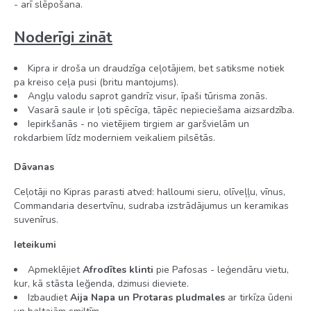
- arī slēpošana.
Noderīgi zināt
Kipra ir droša un draudzīga ceļotājiem, bet satiksme notiek
pa kreiso ceļa pusi (britu mantojums).
Angļu valodu saprot gandrīz visur, īpaši tūrisma zonās.
Vasarā saule ir ļoti spēcīga, tāpēc nepieciešama aizsardzība.
Iepirkšanās - no vietējiem tirgiem ar garšvielām un
rokdarbiem līdz moderniem veikaliem pilsētās.
Dāvanas
Ceļotāji no Kipras parasti atved: halloumi sieru, olīveļļu, vīnus,
Commandaria desertvīnu, sudraba izstrādājumus un keramikas
suvenīrus.
Ieteikumi
Apmeklējiet
Afrodītes klinti
pie Pafosas - leģendāru vietu,
kur, kā stāsta leğenda, dzimusi dieviete.
Izbaudiet
Aija Napa un Protaras pludmales
ar tirkīza ūdeni