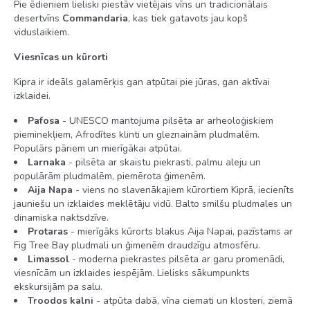
Pie ēdieniem lieliski piestāv vietējais vīns un tradicionālais
desertvīns
Commandaria
, kas tiek gatavots jau kopš
viduslaikiem.
Viesnīcas un kūrorti
Kipra ir ideāls galamērķis gan atpūtai pie jūras, gan aktīvai
izklaidei.
Pafosa
- UNESCO mantojuma pilsēta ar arheoloģiskiem
pieminekļiem, Afrodītes klinti un gleznainām pludmalēm.
Populārs pāriem un mierīgākai atpūtai.
Larnaka
- pilsēta ar skaistu piekrasti, palmu aleju un
populārām pludmalēm, piemērota ģimenēm.
Aija Napa
- viens no slavenākajiem kūrortiem Kiprā, iecienīts
jauniešu un izklaides meklētāju vidū. Balto smilšu pludmales un
dinamiska naktsdzīve.
Protaras
- mierīgāks kūrorts blakus Aija Napai, pazīstams ar
Fig Tree Bay pludmali un ģimenēm draudzīgu atmosfēru.
Limassol
- moderna piekrastes pilsēta ar garu promenādi,
viesnīcām un izklaides iespējām. Lielisks sākumpunkts
ekskursijām pa salu.
Troodos kalni
- atpūta dabā, vīna ciemati un klosteri, ziemā