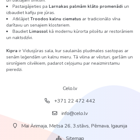
un baltajām smiltīm.
Pastaigājieties pa
Larnakas palmām klāto promenādi
un
izbaudiet kafiju pie jūras.
Atklājiet
Troodos kalnu ciematus
ar tradicionālo vīna
darītavu un senajiem klosteriem.
Baudiet
Limassol
kā modernu kūrorta pilsētu ar restorāniem
un naktsdzīvi.
Kipra
ir Vidusjūras sala, kur saulainās pludmales sastopas ar
senām leģendām un kalnu mieru. Tā vilina ar vēsturi, garšām un
sirsnīgiem cilvēkiem, padarot ceļojumu par neaizmirstamu
pieredzi.
Celo.lv
+371 22 472 442
info@celo.lv
Mai Ärimaja, Metsa 26, 3.stāvs, Pērnava, Igaunija
Sitemap