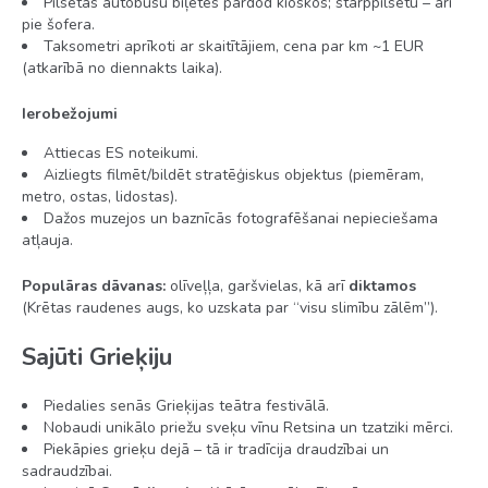
Pilsētas autobusu biļetes pārdod kioskos; starppilsētu – arī
pie šofera.
Šautriņas
Taksometri aprīkoti ar skaitītājiem, cena par km ~1 EUR
(atkarībā no diennakts laika).
Bērniem
Ierobežojumi
Attiecas ES noteikumi.
Aizliegts filmēt/bildēt stratēģiskus objektus (piemēram,
Bērnu baseins
metro, ostas, lidostas).
Dažos muzejos un baznīcās fotografēšanai nepieciešama
Video spēles (par piemaksu)
atļauja.
Bērnu gultiņa
Populāras dāvanas:
olīveļļa, garšvielas, kā arī
diktamos
(Krētas raudenes augs, ko uzskata par “visu slimību zālēm”).
Bērnu krēsliņš restorānā
Bērnu aukle (pēc pieprasījuma, par piemaksu)
Sajūti Grieķiju
Piedalies senās Grieķijas teātra festivālā.
Viesnīcas ēdināšana
Nobaudi unikālo priežu sveķu vīnu Retsina un tzatziki mērci.
Piekāpies grieķu dejā – tā ir tradīcija draudzībai un
sadraudzībai.