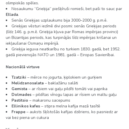
olimpiskās spēles.
Numura izmērs apm. 18–22 m2
Nosaukumu “Grieķija” piešķīruši romieši, bet paši to sauc par
Ellada
.
Vanna vai duša
Senās Grieķijas uzplaukums bija 3000–2000 g. p.m.ē.
Grieķijas vēsturi iezīmē divi posmi: senās Grieķijas periods
WC
(līdz 146. g. p.m.ē. Grieķija kļuva par Romas impērijas provinci)
un Bizantijas periods, kas turpinājās līdz impērijas krišanai un
Matu žāvētājs
iekļaušanai Osmaņu impērijā.
Grieķija ieguva neatkarību no turkiem 1830. gadā, bet 1952.
Balkons vai terase
gadā pievienojās NATO un 1981. gadā – Eiropas Savienībai.
Gaisa kondicionieris (vietējais)
Nacionālā virtuve
Telefons
Tzatziki
– mērce no jogurta, ķiplokiem un gurķiem
LCD televizors
Melidzanosalata
– baklažānu salāti
Gemista
– ar rīsiem vai gaļu pildīti tomāti vai paprika
Mini ledusskapis
Dolmades
– pildītas vīnogu lapas ar rīsiem un maltu gaļu
Pastitsio
– makaronu sacepums
Maksimālā ietilpība – 2+1
Ellinikos kafes
– stipra melna kafija mazā tasītē
Ģimenes numurs
Frappe
– auksts šķīstošās kafijas dzēriens, ko pasniedz ar
vai bez piena un cukura
Istabas platība aptuveni 25 m2