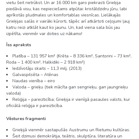
Auto noma (par maksu)
vietu šeit netrūkst. Un ar 16 000 km garo piekrasti Grieķija
piedāvā visu, kas nepieciešams atpūtai: kristāldzidru jūru, labi
Seifa noma reģistratūrā (par maksu)
aprīkotās pludmales un komfortablas viesnīcas. Lielākajās
Grieķijas salās ir vairāki kūrorti, tāpēc arī atkārtoti ceļojumi ļauj
Āra baseins
katru reizi atklāt kaut ko jaunu. Un, kad viena sala būs jau
izpētīta, vienmēr var doties uz nākamo!
Sauļošanās krēsli pie baseina
Īss apraksts
Sauļošanās krēsli pludmalē (par maksu)
Platība – 131 957 km² (Krēta – 8 336 km², Santorini – 73 km²,
Saulessargi pie baseina
Roda – 1 400 km², Halkidiki – 2 918 km²)
Iedzīvotāju skaits – 11,3 milj. (2013)
Saulessargi pludmalē (par maksu)
Galvaspilsēta – Atēnas
Pludmales dvieļi pie baseina - par depozītu
Naudas vienība – eiro
Valoda – grieķu (tiek mācīta gan sengrieķu, gan jaungrieķu
Viesnīcai nav oficiālas kategorijas
valoda)
Reliģija – pareizticība; Grieķija ir vienīgā pasaules valsts, kur
oficiālā reliģija ir pareizticība.
Numuri
Vēstures fragmenti
Grieķijā vienmēr sastapušās Austrumu un Rietumu kultūras.
Šeit dzimusi demokrātija, teātris, skulptūra, literatūra un
Standarta