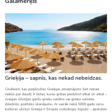
Galamērķis
Renovēta 2016. gadā
Numuru skaits – 75
Restorāns
Bāri – 2
Internets (par maksu)
Wi-Fi (dažās viesnīcas zonās)
Valūtas maiņa
Grieķija – sapnis, kas nekad nebeidzas.
Veļas mazgātava (par maksu)
Ķīmiskā tīrīšana (par maksu)
Cilvēkiem, kas pieķērušies Grieķijai, atvaļinājums šeit nekad
nebūs par daudz. Ir lietas, kuras gribas piedzīvot atkal un atkal –
Bagāžas glabātuve
svaigas olīveļļas garšu grieķu salātos vai grieķu valodas
dziedošo, poētisko skanējumu. Ar vairāk nekā 5000 gadu senu
Autostāvvieta
kultūras vēsturi Grieķija ir Eiropas civilizācijas šūpulis – apskates