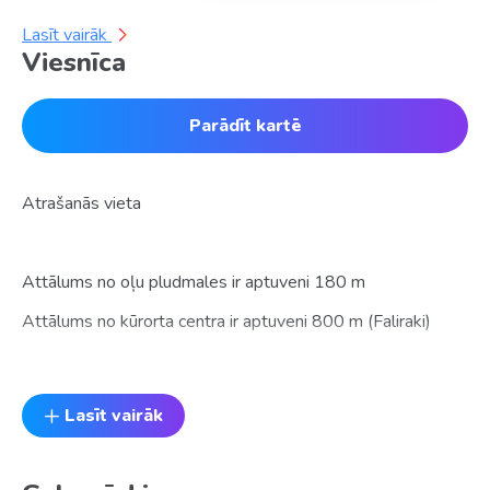
Lasīt vairāk
Viesnīca
Parādīt kartē
Atrašanās vieta
Attālums no oļu pludmales ir aptuveni 180 m
Attālums no kūrorta centra ir aptuveni 800 m (Faliraki)
Attālums no lidostas ir aptuveni 18 km (Roda)
Viesnīca atrodas klusā rajonā
Lasīt vairāk
Viesnīca