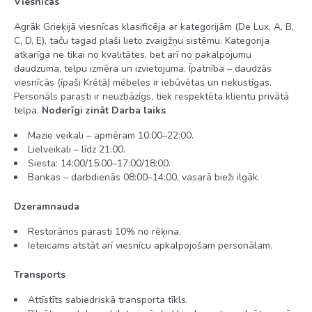
Viesnīcas
Vanna vai duša
Agrāk Grieķijā viesnīcas klasificēja ar kategorijām (De Lux, A, B,
WC
C, D, E), taču tagad plaši lieto zvaigžņu sistēmu. Kategorija
atkarīga ne tikai no kvalitātes, bet arī no pakalpojumu
Matu žāvētājs
daudzuma, telpu izmēra un izvietojuma. Īpatnība – daudzās
viesnīcās (īpaši Krētā) mēbeles ir iebūvētas un nekustīgas.
Balkons vai terase
Personāls parasti ir neuzbāzīgs, tiek respektēta klientu privātā
Gaisa kondicionieris (vietējais)
telpa.
Noderīgi zināt
Darba laiks
Telefons
Mazie veikali – apmēram 10:00–22:00.
Lielveikali – līdz 21:00.
LCD televizors
Siesta: 14:00/15:00–17:00/18:00.
Bankas – darbdienās 08:00–14:00, vasarā bieži ilgāk.
Mini ledusskapis
Dzeramnauda
Maksimālā ietilpība – 2+2
Restorānos parasti 10% no rēķina.
Ieteicams atstāt arī viesnīcu apkalpojošam personālam.
Aktīvā atpūta
Transports
Attīstīts sabiedriskā transporta tīkls.
Biljards (par piemaksu)