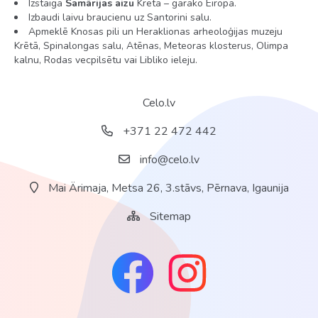
Izstaigā
Samārijas aizu
Krētā – garāko Eiropā.
Pieejamie ēdināšanas veidi: Viss iekļauts
Izbaudi laivu braucienu uz Santorini salu.
Apmeklē Knosas pili un Heraklionas arheoloģijas muzeju
Krētā, Spinalongas salu, Atēnas, Meteoras klosterus, Olimpa
kalnu, Rodas vecpilsētu vai Libliko ieleju.
Piezīmes
Celo.lv
Viesnīcas aprakstā norādītie ēdieni un dzērieni tiek
pasniegti saskaņā ar viesnīcas vadības noteikto koncepciju
+371 22 472 442
par papildu samaksu atkarībā no rezervētā ēdināšanas
veida.
info@celo.lv
Informācija par viesnīcas aprakstu, viesnīcas
Mai Ärimaja, Metsa 26, 3.stāvs, Pērnava, Igaunija
pakalpojumiem, to laikiem un cenām var mainīties.
Sitemap