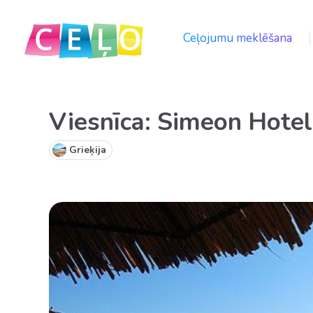
Ceļojumu meklēšana
Viesnīca: Simeon Hote
Grieķija