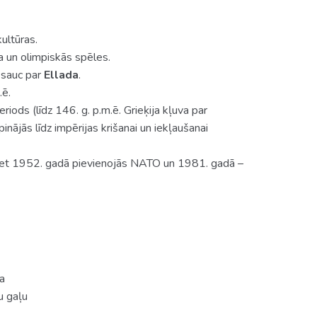
ultūras.
ra un olimpiskās spēles.
o sauc par
Ellada
.
.ē.
eriods (līdz 146. g. p.m.ē. Grieķija kļuva par
inājās līdz impērijas krišanai un iekļaušanai
 bet 1952. gadā pievienojās NATO un 1981. gadā –
ka
u gaļu