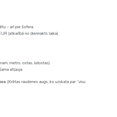
tu – arī pie šofera.
EUR (atkarībā no diennakts laika).
ram, metro, ostas, lidostas).
šama atļauja.
mos
(Krētas raudenes augs, ko uzskata par “visu