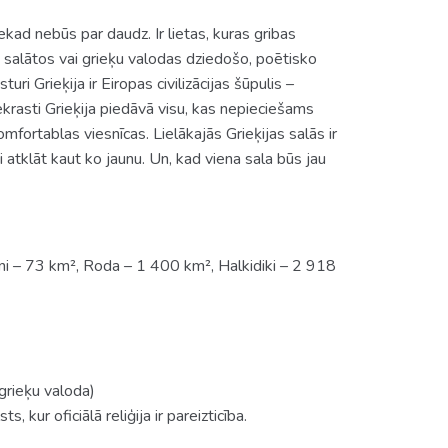
ekad nebūs par daudz. Ir lietas, kuras gribas
u salātos vai grieķu valodas dziedošo, poētisko
i Grieķija ir Eiropas civilizācijas šūpulis –
krasti Grieķija piedāvā visu, kas nepieciešams
omfortablas viesnīcas. Lielākajās Grieķijas salās ir
izi atklāt kaut ko jaunu. Un, kad viena sala būs jau
ni – 73 km², Roda – 1 400 km², Halkidiki – 2 918
grieķu valoda)
s, kur oficiālā reliģija ir pareizticība.