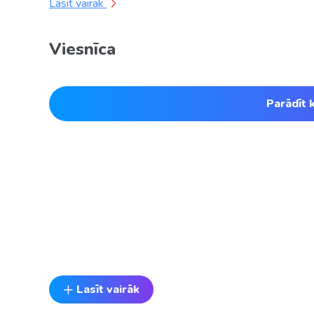
Lasīt vairāk
Viesnīca
Parādīt 
Lasīt vairāk