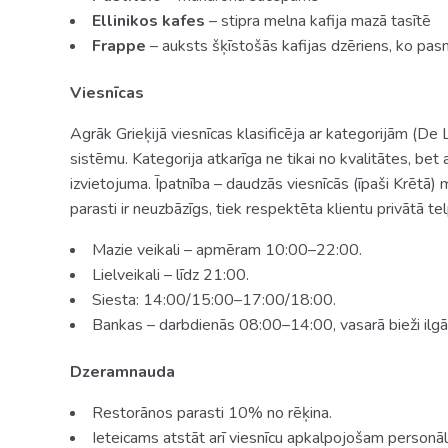
Ellinikos kafes
– stipra melna kafija mazā tasītē
Frappe
– auksts šķīstošās kafijas dzēriens, ko pasn
Viesnīcas
Agrāk Grieķijā viesnīcas klasificēja ar kategorijām (De L
sistēmu. Kategorija atkarīga ne tikai no kvalitātes, be
izvietojuma. Īpatnība – daudzās viesnīcās (īpaši Krētā)
parasti ir neuzbāzīgs, tiek respektēta klientu privātā te
Mazie veikali – apmēram 10:00–22:00.
Lielveikali – līdz 21:00.
Siesta: 14:00/15:00–17:00/18:00.
Bankas – darbdienās 08:00–14:00, vasarā bieži ilgā
Dzeramnauda
Restorānos parasti 10% no rēķina.
Ieteicams atstāt arī viesnīcu apkalpojošam personā