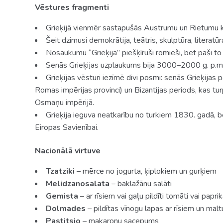
Vēstures fragmenti
Grieķijā vienmēr sastapušās Austrumu un Rietumu k
Šeit dzimusi demokrātija, teātris, skulptūra, literatū
Nosaukumu “Grieķija” piešķīruši romieši, bet paši t
Senās Grieķijas uzplaukums bija 3000–2000 g. p.m
Grieķijas vēsturi iezīmē divi posmi: senās Grieķijas p
Romas impērijas provinci) un Bizantijas periods, kas turp
Osmaņu impērijā.
Grieķija ieguva neatkarību no turkiem 1830. gadā,
Eiropas Savienībai.
Nacionālā virtuve
Tzatziki
– mērce no jogurta, ķiplokiem un gurķiem
Melidzanosalata
– baklažānu salāti
Gemista
– ar rīsiem vai gaļu pildīti tomāti vai papri
Dolmades
– pildītas vīnogu lapas ar rīsiem un malt
Pastitsio
– makaronu sacepums