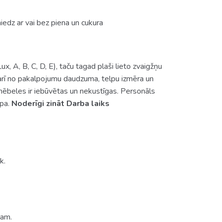
iedz ar vai bez piena un cukura
ux, A, B, C, D, E), taču tagad plaši lieto zvaigžņu
t arī no pakalpojumu daudzuma, telpu izmēra un
 mēbeles ir iebūvētas un nekustīgas. Personāls
lpa.
Noderīgi zināt
Darba laiks
k.
lam.