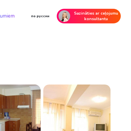
Sazināties ar ceļojumu
mumiem
по русски
konsultantu