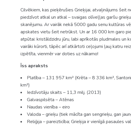
Cilvēkiem, kas pieķērušies Grieķijai, atvaļinājums šeit n
piedzīvot atkal un atkal – svaigas olīveļļas garšu grieķ
skanējumu. Ar vairāk nekā 5000 gadu senu kultūras vēstur
apskates vietu šeit netrūkst. Un ar 16 000 km garo pie
atpūtai: kristāldzidru jūru, labi aprīkotās pludmales un k
vairāki kūrorti, tāpēc arī atkārtoti ceļojumi ļauj katru re
izpētīta, vienmēr var doties uz nākamo!
Īss apraksts
Platība – 131 957 km² (Krēta – 8 336 km², Santori
km²)
Iedzīvotāju skaits – 11,3 milj. (2013)
Galvaspilsēta – Atēnas
Naudas vienība – eiro
Valoda – grieķu (tiek mācīta gan sengrieķu, gan jaun
Reliģija – pareizticība; Grieķija ir vienīgā pasaules valst