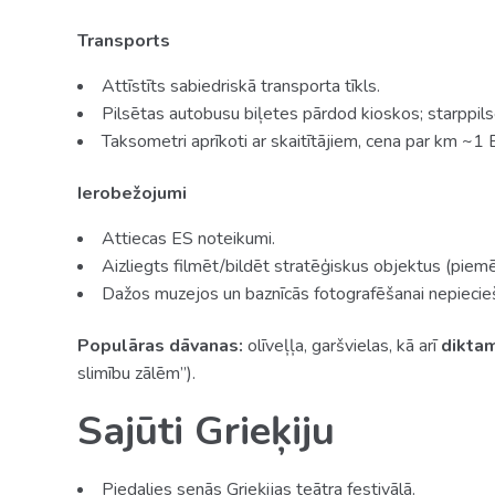
Transports
Attīstīts sabiedriskā transporta tīkls.
Pilsētas autobusu biļetes pārdod kioskos; starppilsē
Taksometri aprīkoti ar skaitītājiem, cena par km ~1 
Ierobežojumi
Attiecas ES noteikumi.
Aizliegts filmēt/bildēt stratēģiskus objektus (piemē
Dažos muzejos un baznīcās fotografēšanai nepiecie
Populāras dāvanas:
olīveļļa, garšvielas, kā arī
dikta
slimību zālēm”).
Sajūti Grieķiju
Piedalies senās Grieķijas teātra festivālā.