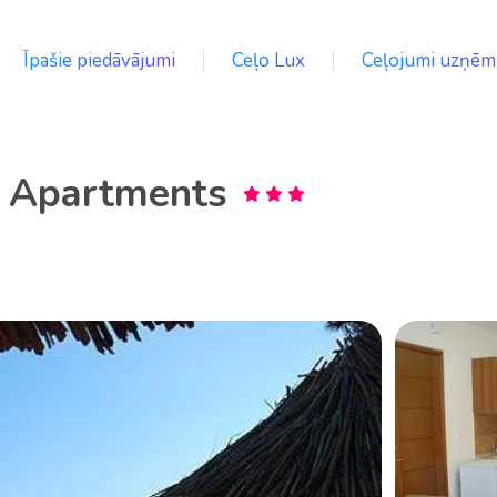
Īpašie piedāvājumi
Ceļo Lux
Ceļojumi uzņē
l Apartments